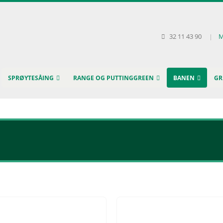
32 11 43 90
|
M
SPRØYTESÅING
RANGE OG PUTTINGGREEN
BANEN
GR