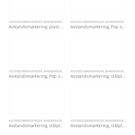
AVSTANDSMARKERINGER
,
BANEMARKERINGER
,
AVSTANDSMARKERINGER
BANEN
,
BANEMARKERINGER
,
Avstandsmarkering, plast, 250, hvit/gul
Avstandsmarkering, Pop opp, lokk, rød
AVSTANDSMARKERINGER
,
BANEMARKERINGER
,
AVSTANDSMARKERINGER
BANEN
,
BANEMARKERINGER
,
Avstandsmarkering, Pop opp, rød
Avstandsmarkering, stålplate, 300mm, blå
AVSTANDSMARKERINGER
,
BANEMARKERINGER
,
AVSTANDSMARKERINGER
BANEN
,
BANEMARKERINGER
,
Avstandsmarkering, stålplate, 300mm, gul
Avstandsmarkering, stålplate, 300mm, hvit