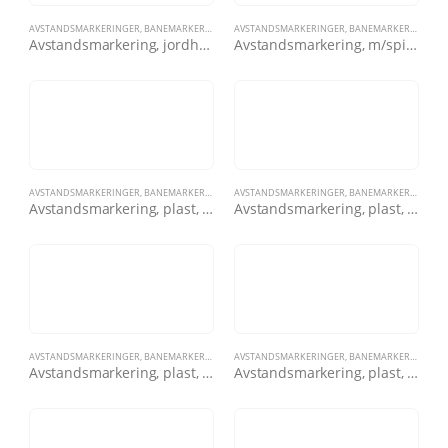
AVSTANDSMARKERINGER
,
BANEMARKERINGER
,
AVSTANDSMARKERINGER
BANEN
,
BANEMARKERINGER
,
Avstandsmarkering, jordhylse
Avstandsmarkering, m/spike, Green Line, gul
AVSTANDSMARKERINGER
,
BANEMARKERINGER
,
AVSTANDSMARKERINGER
BANEN
,
BANEMARKERINGER
,
Avstandsmarkering, plast, 100, hvit/rød
Avstandsmarkering, plast, 150, gul/svart
AVSTANDSMARKERINGER
,
BANEMARKERINGER
,
AVSTANDSMARKERINGER
BANEN
,
BANEMARKERINGER
,
Avstandsmarkering, plast, 150, hvit/svart
Avstandsmarkering, plast, 200, hvit/blå